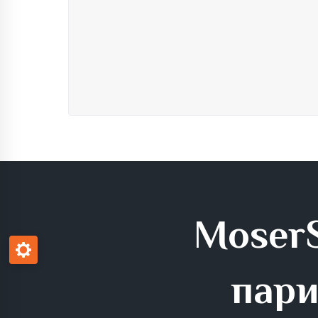
MoserS
пари