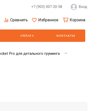
+7 (903) 007-20-58
Вход
Сравнить
Избранное
Корзина
ОПЛАТА
КОНТАКТЫ
cket Pro для детального груминга
Moser
Show Tech
Wa