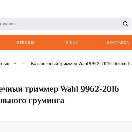
БРЕНДЫ
О НАС
ДОСТАВКА
тных
Батареечный триммер Wahl 9962-2016 Deluxe Po
еечный триммер Wahl 9962-2016
Artero
Babyliss
Berger
ального груминга