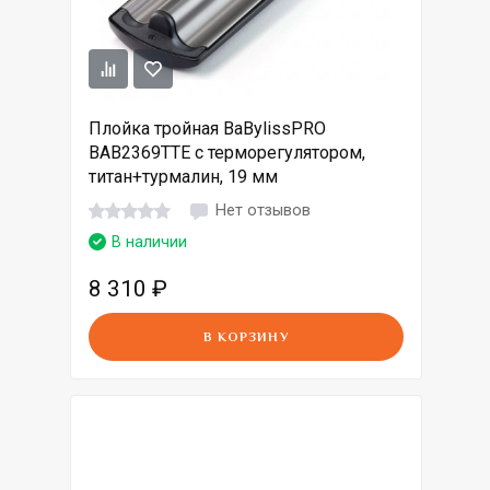
Плойка тройная BaBylissPRO
BAB2369TTE с терморегулятором,
титан+турмалин, 19 мм
Нет отзывов
В наличии
8 310
₽
В КОРЗИНУ