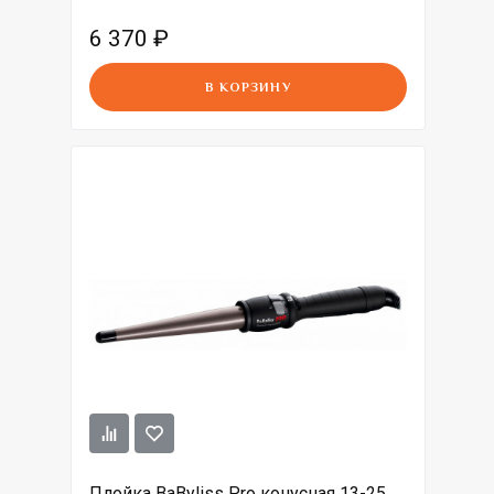
6 370
₽
В КОРЗИНУ
Плойка BaByliss Pro конусная 13-25