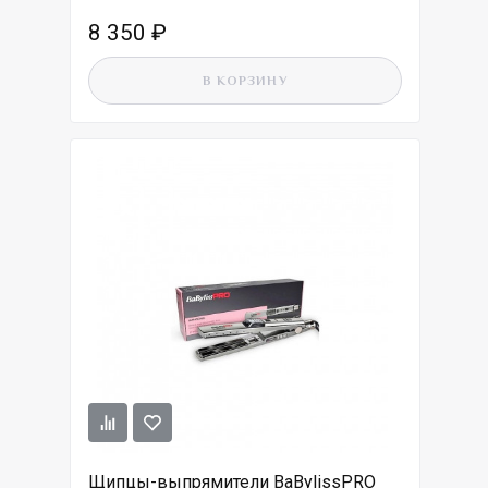
8 350
₽
В КОРЗИНУ
Щипцы-выпрямители BaBylissPRO