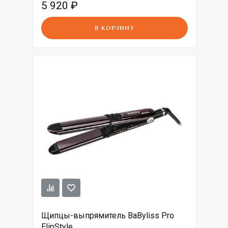
5 920
₽
В КОРЗИНУ
Щипцы-выпрямитель BaByliss Pro
ElipStyle