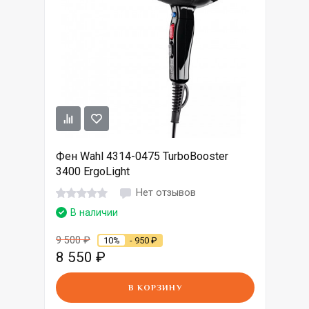
Фен Wahl 4314-0475 TurboBooster
3400 ErgoLight
Нет отзывов
В наличии
9 500
₽
10%
- 950
₽
8 550
₽
В КОРЗИНУ