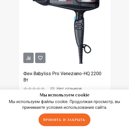
Фен Babyliss Pro Veneziano-HQ 2200
Вт
Нет отзывов
Мы используем cookie
В наличии
Мы используем файлы cookie. Продолжая просмотр, вы
принимаете условия использования сайта.
9 646
₽
ПРИНЯТЬ И ЗАКРЫТЬ
В КОРЗИНУ
Главная
Сравнить
Избранное
Корзина