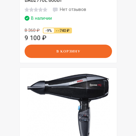
BAB2770E 800Вт
Нет отзывов
В наличии
8 360
₽
-9%
- -740
₽
9 100
₽
В КОРЗИНУ