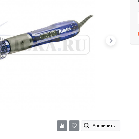
Dimi
Efalock
ETI
Увеличить