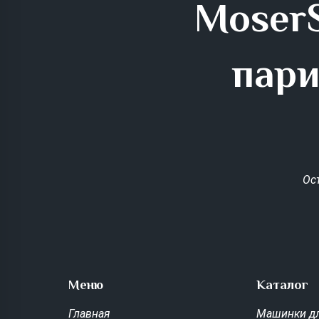
MoserS
пари
Ос
Меню
Каталог
Главная
Машинки дл