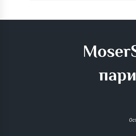
MoserS
пари
Ос