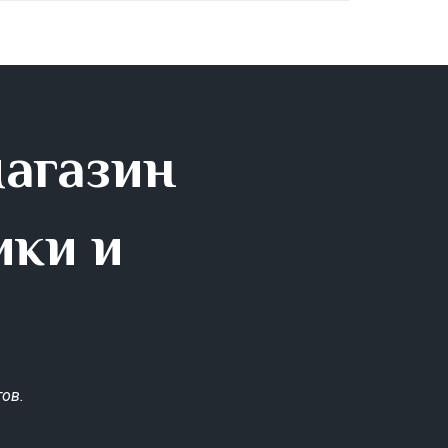
магазин
ики и
ов.