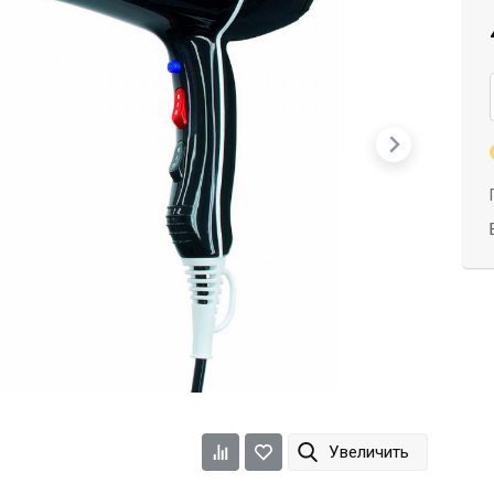
Dimi
Efalock
ETI
Увеличить