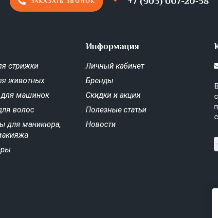
+7 (903) 007-20-58
ЗАКАЗАТЬ ЗВОНОК
Информация
я стрижки
Личный кабинет
ля животных
Бренды
В
 для машинок
Скидки и акции
с
п
для волос
Полезные статьи
с
ы для маникюра,
Новости
макияжа
ары