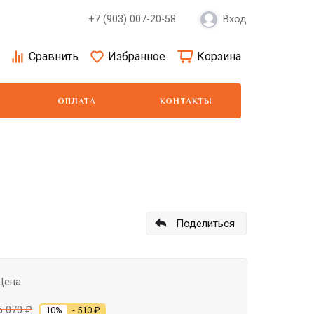
+7 (903) 007-20-58
Вход
Сравнить
Избранное
Корзина
ОПЛАТА
КОНТАКТЫ
Moser
Show Tech
Wa
Поделиться
Цена:
5 070
₽
10%
- 510
₽