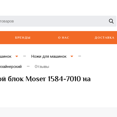
БРЕНДЫ
О НАС
ДОСТАВКА
ашинок
Ножи для машинок
изайнерский
Отзывы
й блок Moser 1584-7010 на
Artero
Babyliss
Berger