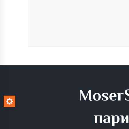
MoserS
пари