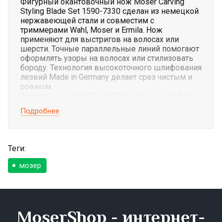
Фигурный окантовочный нож Moser Carving
Styling Blade Set 1590-7330 сделан из немецкой
нержавеющей стали и совместим с
триммерами Wahl, Moser и Ermila. Нож
применяют для выстригов на волосах или
шерсти. Точные параллельные линий помогают
оформлять узоры на волосах или стилизовать
бороду. Технология высокоточного шлифования
лезвий Made in Germany делает срез чистым и
ровным.
За счет механизма Quick Change режущий блок
легко снимается для замены, смазки или
Подробнее
очистки.
Хромированные лезвия имеют повышенную
устойчивость к появлению ржавчины и
защищены от коррозии.
Теги:
Совместимость с машинками:
Moser 1586
(NEOLiner, Prima), 1591 (ChroMini, ChroMini Pro,
мозер
ChroMini Pro 2), 1591-0070 T-CUT; Ermila 1590
Bella; Wahl 1592 Super Trim, 1592 Super Trimmer
Длинна среза: 0.4 мм
MoserShop - интернет-