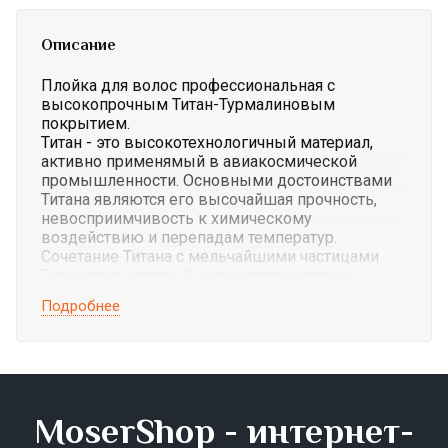
Описание
Плойка для волос профессиональная с
высокопрочным Титан-Турмалиновым
покрытием.
Титан - это высокотехнологичный материал,
активно применямый в авиакосмической
промышленности. Основными достоинствами
Титана являются его высочайшая прочность,
невосприимчивость к химическому
воздействию и перепадам температур.
Сочетание Титана с мельчайшими частицами
Турмалина, который в процессе укладки
непрерывно излучает в волосы отрицательные
Подробнее
ионы, делает покрытие рабочего полотна
плойки практически "неубиваемым". Оно
отличается повышенной стойкостью не только
к химическому, но и к механическому
воздействию.
А также сочетание этих двух, казалось бы
MoserShop - интернет-
несовместимых, материалов сделало плойку
невероятно гладкой и, соответственно, более