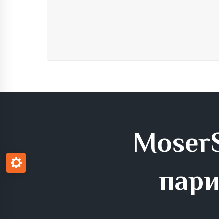
MoserS
пари