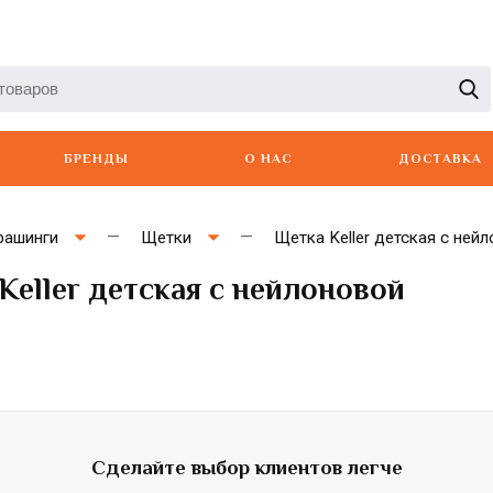
БРЕНДЫ
О НАС
ДОСТАВКА
рашинги
Щетки
Щетка Keller детская с ней
Keller детская с нейлоновой
Artero
Babyliss
Berger
Сделайте выбор клиентов легче