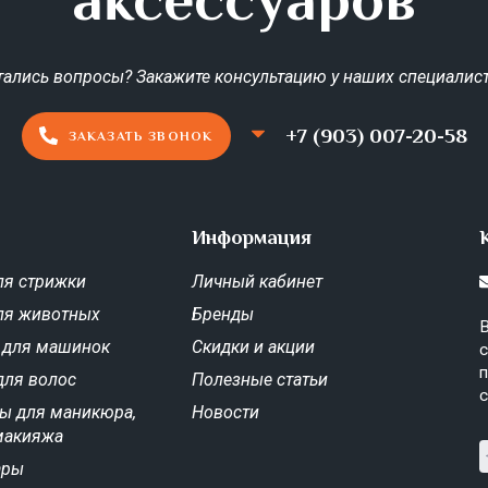
тались вопросы? Закажите консультацию у наших специалист
+7 (903) 007-20-58
ЗАКАЗАТЬ ЗВОНОК
Информация
я стрижки
Личный кабинет
ля животных
Бренды
В
 для машинок
Скидки и акции
с
п
для волос
Полезные статьи
с
ы для маникюра,
Новости
макияжа
ары