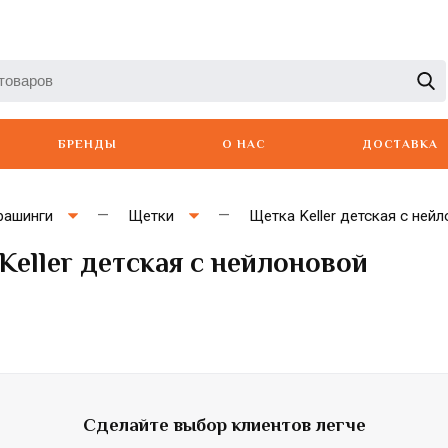
БРЕНДЫ
О НАС
ДОСТАВКА
рашинги
Щетки
Щетка Keller детская с ней
Keller детская с нейлоновой
Artero
Babyliss
Berger
Сделайте выбор клиентов легче