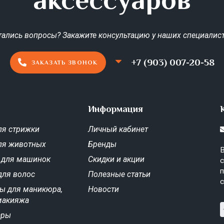
тались вопросы? Закажите консультацию у наших специалист
+7 (903) 007-20-58
ЗАКАЗАТЬ ЗВОНОК
Информация
я стрижки
Личный кабинет
ля животных
Бренды
В
 для машинок
Скидки и акции
с
п
для волос
Полезные статьи
с
ы для маникюра,
Новости
макияжа
ары