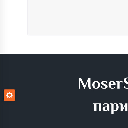
MoserS
пари