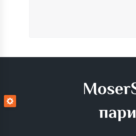
MoserS
пари