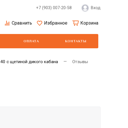
+7 (903) 007-20-58
Вход
Сравнить
Избранное
Корзина
ОПЛАТА
КОНТАКТЫ
540 с щетиной дикого кабана
Отзывы
Moser
Show Tech
Wa