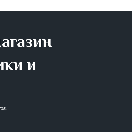
магазин
ики и
ов.