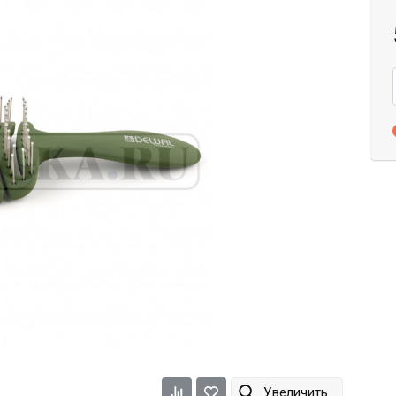
Dimi
Efalock
ETI
Увеличить