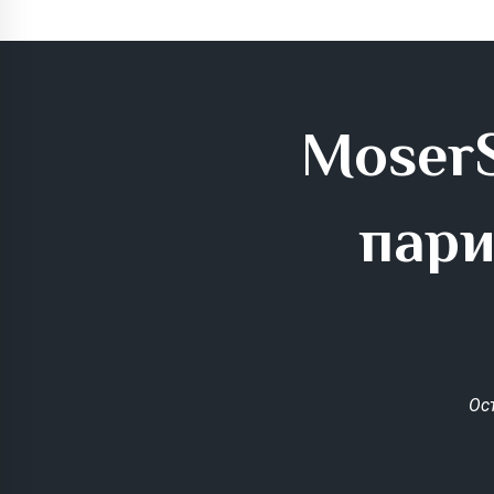
MoserS
пари
Ос