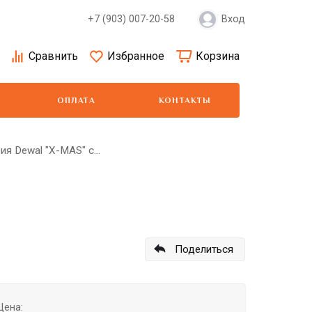
+7 (903) 007-20-58
Вход
Сравнить
Избранное
Корзина
ОПЛАТА
КОНТАКТЫ
я Dewal "X-MAS" с...
Moser
Show Tech
Wa
Поделиться
Цена: