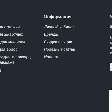
Информация
я стрижки
Личный кабинет
ля животных
Бренды
В
 для машинок
Скидки и акции
с
п
для волос
Полезные статьи
с
ы для маникюра,
Новости
макияжа
ары