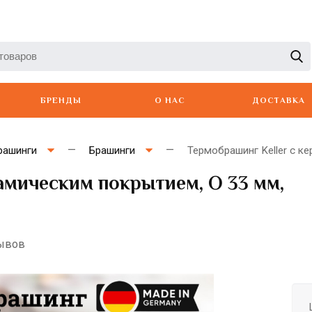
БРЕНДЫ
О НАС
ДОСТАВКА
рашинги
Брашинги
Термобрашинг Keller с ке
амическим покрытием, O 33 мм,
Artero
Babyliss
Berger
зывов