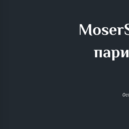
MoserS
пари
Ос