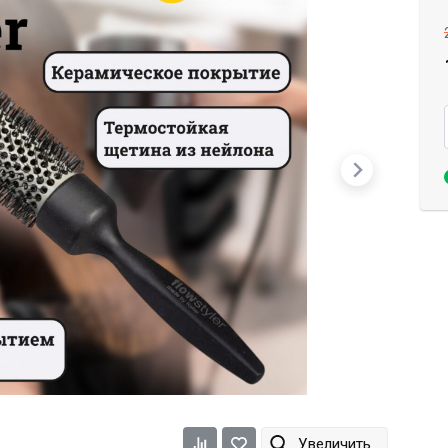
Dimi
Efalock
ETI
Увеличить