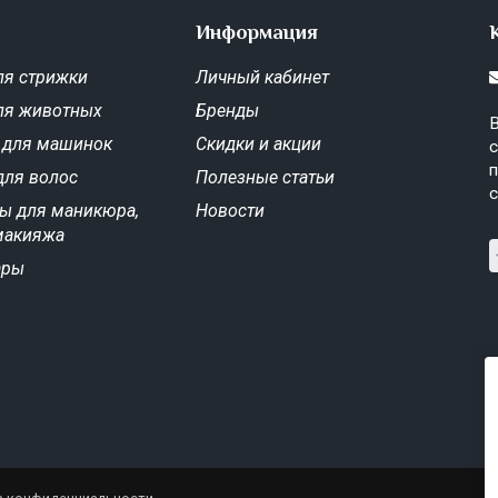
Информация
я стрижки
Личный кабинет
ля животных
Бренды
В
 для машинок
Скидки и акции
с
п
для волос
Полезные статьи
с
ы для маникюра,
Новости
макияжа
ары