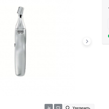
Dimi
Efalock
ETI
Увеличить