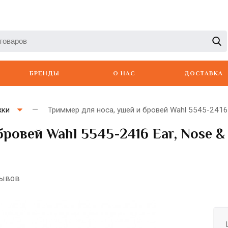
БРЕНДЫ
О НАС
ДОСТАВКА
жки
Триммер для носа, ушей и бровей Wahl 5545-2416 E
бровей Wahl 5545-2416 Ear, Nose &
Artero
Babyliss
Berger
зывов