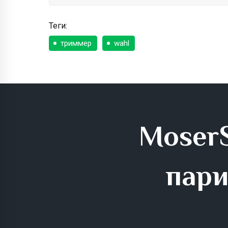
Теги:
триммер
wahl
MoserS
пари