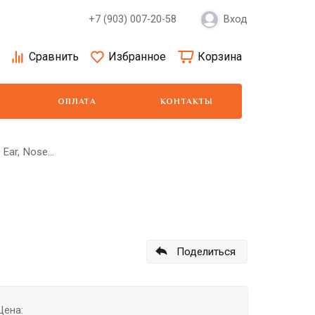
+7 (903) 007-20-58
Вход
Сравнить
Избранное
Корзина
ОПЛАТА
КОНТАКТЫ
ar, Nose...
Moser
Show Tech
Wa
Поделиться
Цена: