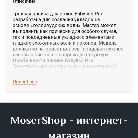
Описание
Тройная плойка для волос Babyliss Pro
разработана для создания укладок на
основе «голливудских волн». Мастер может
выполнить как прически для особого случая,
так и повседневные укладки с элементами
гладких ухоженных волн и локонов. Модель
деликатно нагревает волосы, придавая нужное
направление, но не повреждая структуру.
Особенности плойки Babyliss Pro
Трехствольная конструкция с диаметрами 22
мм/19 мм/22 мм.
Специальное титаново-турмалиновое покрытие
Подробнее
обеспечивает износостойкость самого
инструмента, облегчение укладки волос, снятие
статического электричества.
Отсутствие повреждения волос во время
процедуры — благодаря повышенной гладкости
рабочих поверхностей и равномерному нагреву
MoserShop - интернет-
полотна.
Пять режимов температуры от 140 до 220o C. С
помощью механической регулировки можно
магазин
выбрать лучший вариант для волос любого