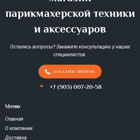
типа.
парикмахерской техники
Световой датчик нагрева до рабочей
температуры.
Шнур достаточной длины для
и аксессуаров
профессионального использования, с
вращательным элементом.
Мощность плойки составляет 110 W (220 Вт).
Остались вопросы? Закажите консультацию у наших
специалистов.
ЗАКАЗАТЬ ЗВОНОК
+7 (903) 007-20-58
Меню
Главная
О компании
Доставка