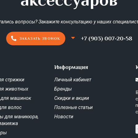
тались вопросы? Закажите консультацию у наших специалист
+7 (903) 007-20-58
ЗАКАЗАТЬ ЗВОНОК
Информация
я стрижки
Личный кабинет
ля животных
Бренды
В
 для машинок
Скидки и акции
с
п
для волос
Полезные статьи
с
ы для маникюра,
Новости
макияжа
ары