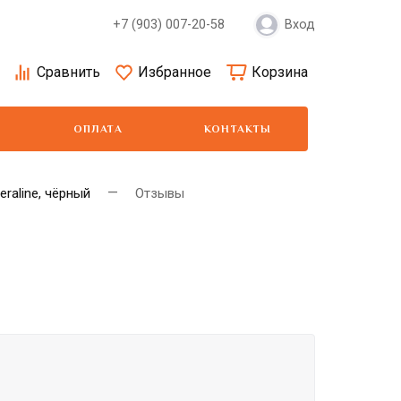
+7 (903) 007-20-58
Вход
Сравнить
Избранное
Корзина
ОПЛАТА
КОНТАКТЫ
raline, чёрный
Отзывы
Moser
Show Tech
Wa