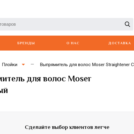
БРЕНДЫ
О НАС
ДОСТАВКА
Плойки
Выпрямитель для волос Moser Straightener Ce
митель для волос Moser
ный
Artero
Babyliss
Berger
Сделайте выбор клиентов легче