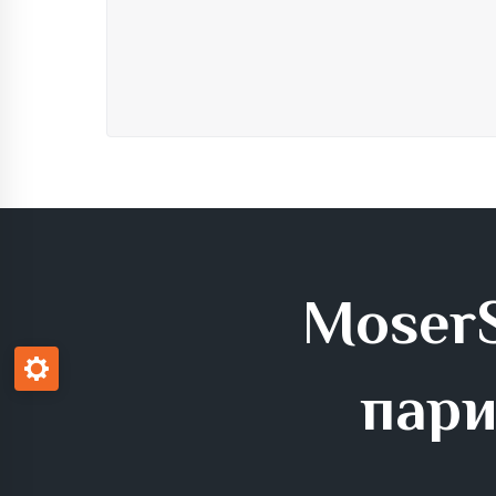
MoserS
пари